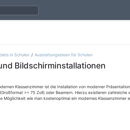
Skip
Go
blets in Schulen
Ausstattungsideen für Schulen
to
to
 und Bildschirminstallationen
end
start
of
of
banner
banner
Bastian Holland-Moritz
Dec 03, 2025
1 minute read
dernen Klassenzimmer ist die Installation von moderner Präsentations
(Großformat >= 75 Zoll) oder Beamern. Hierzu existieren zahlreiche 
ine Möglichkeit wie man kostenoptimal ein modernes Klassenzimmer e