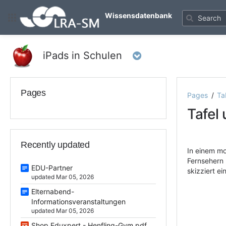
Skip
to
Wissensdatenbank
main
content
assistive.skiplink.to.breadcrumbs
iPads in Schulen
assistive.skiplink.to.header.menu
assistive.skiplink.to.action.menu
assistive.skiplink.to.quick.search
Pages
Pages
Ta
Tafel
Recently updated
In einem mo
Fernsehern 
EDU-Partner
skizziert e
updated Mar 05, 2026
Elternabend-
Informationsveranstaltungen
updated Mar 05, 2026
Shop Eduxpert - Henfling-Gym.pdf